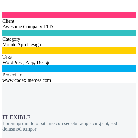

Client
Awesome Company LTD

Category
Mobile App Design

Tags
WordPress, App, Design

Project url
www.codex-themes.com
FLEXIBLE
Lorem ipsum dolor sit ametcon sectetur adipisicing elit, sed
doiusmod tempor