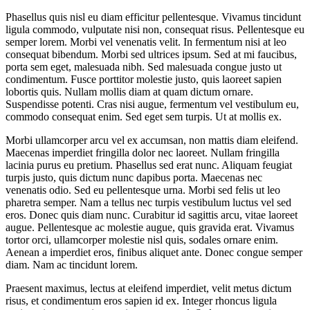
Phasellus quis nisl eu diam efficitur pellentesque. Vivamus tincidunt
ligula commodo, vulputate nisi non, consequat risus. Pellentesque eu
semper lorem. Morbi vel venenatis velit. In fermentum nisi at leo
consequat bibendum. Morbi sed ultrices ipsum. Sed at mi faucibus,
porta sem eget, malesuada nibh. Sed malesuada congue justo ut
condimentum. Fusce porttitor molestie justo, quis laoreet sapien
lobortis quis. Nullam mollis diam at quam dictum ornare.
Suspendisse potenti. Cras nisi augue, fermentum vel vestibulum eu,
commodo consequat enim. Sed eget sem turpis. Ut at mollis ex.
Morbi ullamcorper arcu vel ex accumsan, non mattis diam eleifend.
Maecenas imperdiet fringilla dolor nec laoreet. Nullam fringilla
lacinia purus eu pretium. Phasellus sed erat nunc. Aliquam feugiat
turpis justo, quis dictum nunc dapibus porta. Maecenas nec
venenatis odio. Sed eu pellentesque urna. Morbi sed felis ut leo
pharetra semper. Nam a tellus nec turpis vestibulum luctus vel sed
eros. Donec quis diam nunc. Curabitur id sagittis arcu, vitae laoreet
augue. Pellentesque ac molestie augue, quis gravida erat. Vivamus
tortor orci, ullamcorper molestie nisl quis, sodales ornare enim.
Aenean a imperdiet eros, finibus aliquet ante. Donec congue semper
diam. Nam ac tincidunt lorem.
Praesent maximus, lectus at eleifend imperdiet, velit metus dictum
risus, et condimentum eros sapien id ex. Integer rhoncus ligula