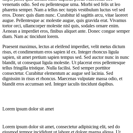
venenatis odio. Sed eu pellentesque urna. Morbi sed felis ut leo
pharetra semper. Nam a tellus nec turpis vestibulum luctus vel sed
eros. Donec quis diam nunc. Curabitur id sagittis arcu, vitae laoreet
augue. Pellentesque ac molestie augue, quis gravida erat. Vivamus
tortor orci, ullamcorper molestie nisl quis, sodales ornare enim.
Aenean a imperdiet eros, finibus aliquet ante. Donec congue semper
diam. Nam ac tincidunt lorem.
Praesent maximus, lectus at eleifend imperdiet, velit metus dictum
risus, et condimentum eros sapien id ex. Integer rhoncus ligula
sapien, sit amet pretium sapien tempus sed. Sed auctor nunc in nunc
blandit, ut consequat ligula molestie. Ut placerat eros pellentesque
tellus fringilla tristique. Nulla facilisi. Sed semper porttitor
consectetur. Curabitur elementum ac augue sed lacinia. Sed
dignissim in risus et rhoncus. Maecenas vulputate massa odio, et
blandit eros accumsan sed. Integer iaculis tincidunt dapibus.
Lorem ipsum dolor sit amet
Lorem ipsum dolor sit amet, consectetur adipisicing elit, sed do
eiusmod tempor incididunt ut labore et dolore magna aliqua. Ut