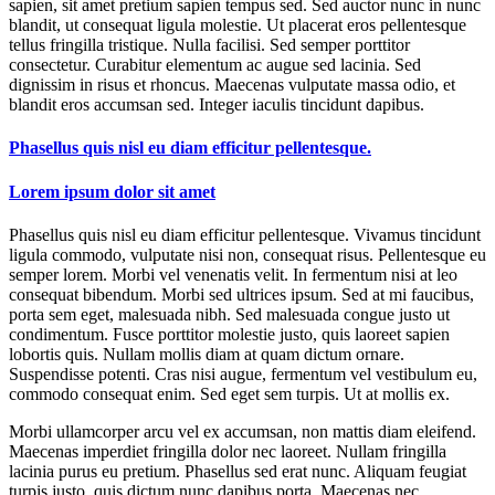
sapien, sit amet pretium sapien tempus sed. Sed auctor nunc in nunc
blandit, ut consequat ligula molestie. Ut placerat eros pellentesque
tellus fringilla tristique. Nulla facilisi. Sed semper porttitor
consectetur. Curabitur elementum ac augue sed lacinia. Sed
dignissim in risus et rhoncus. Maecenas vulputate massa odio, et
blandit eros accumsan sed. Integer iaculis tincidunt dapibus.
Phasellus quis nisl eu diam efficitur pellentesque.
Lorem ipsum dolor sit amet
Phasellus quis nisl eu diam efficitur pellentesque. Vivamus tincidunt
ligula commodo, vulputate nisi non, consequat risus. Pellentesque eu
semper lorem. Morbi vel venenatis velit. In fermentum nisi at leo
consequat bibendum. Morbi sed ultrices ipsum. Sed at mi faucibus,
porta sem eget, malesuada nibh. Sed malesuada congue justo ut
condimentum. Fusce porttitor molestie justo, quis laoreet sapien
lobortis quis. Nullam mollis diam at quam dictum ornare.
Suspendisse potenti. Cras nisi augue, fermentum vel vestibulum eu,
commodo consequat enim. Sed eget sem turpis. Ut at mollis ex.
Morbi ullamcorper arcu vel ex accumsan, non mattis diam eleifend.
Maecenas imperdiet fringilla dolor nec laoreet. Nullam fringilla
lacinia purus eu pretium. Phasellus sed erat nunc. Aliquam feugiat
turpis justo, quis dictum nunc dapibus porta. Maecenas nec