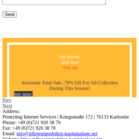
hot promo
alert box
70% off
Awesome Total Sale -70% Off For All Collection
During This Season!
buy now!
Prev
Next
Address:
Protecting Internet Services | Kriegsstraße 172 | 76133 Karlsruhe
Phone: +49 (0)721 920 38 79
Fax: +49 (0)721 920 38 78
Email:
info@pflegeimmobilien-kapitalanlage.net