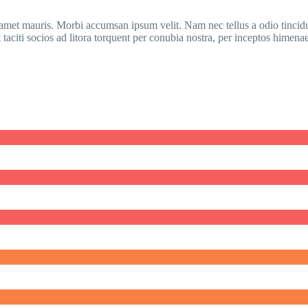
t amet mauris. Morbi accumsan ipsum velit. Nam nec tellus a odio tincidu
t taciti socios ad litora torquent per conubia nostra, per inceptos himenae