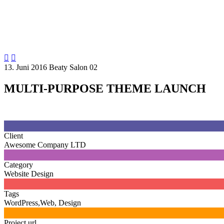


13. Juni 2016
Beaty Salon 02
MULTI-PURPOSE THEME LAUNCH

Client
Awesome Company LTD

Category
Website Design

Tags
WordPress,Web, Design

Project url