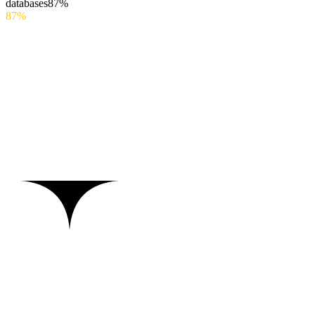
databases
87%
87%