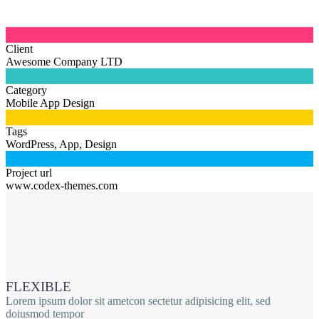

Client
Awesome Company LTD

Category
Mobile App Design

Tags
WordPress, App, Design

Project url
www.codex-themes.com
FLEXIBLE
Lorem ipsum dolor sit ametcon sectetur adipisicing elit, sed
doiusmod tempor