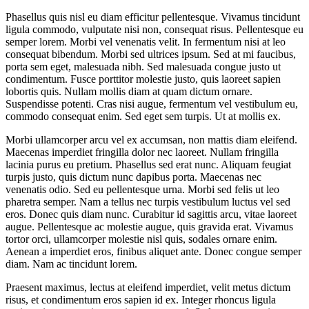
Phasellus quis nisl eu diam efficitur pellentesque. Vivamus tincidunt
ligula commodo, vulputate nisi non, consequat risus. Pellentesque eu
semper lorem. Morbi vel venenatis velit. In fermentum nisi at leo
consequat bibendum. Morbi sed ultrices ipsum. Sed at mi faucibus,
porta sem eget, malesuada nibh. Sed malesuada congue justo ut
condimentum. Fusce porttitor molestie justo, quis laoreet sapien
lobortis quis. Nullam mollis diam at quam dictum ornare.
Suspendisse potenti. Cras nisi augue, fermentum vel vestibulum eu,
commodo consequat enim. Sed eget sem turpis. Ut at mollis ex.
Morbi ullamcorper arcu vel ex accumsan, non mattis diam eleifend.
Maecenas imperdiet fringilla dolor nec laoreet. Nullam fringilla
lacinia purus eu pretium. Phasellus sed erat nunc. Aliquam feugiat
turpis justo, quis dictum nunc dapibus porta. Maecenas nec
venenatis odio. Sed eu pellentesque urna. Morbi sed felis ut leo
pharetra semper. Nam a tellus nec turpis vestibulum luctus vel sed
eros. Donec quis diam nunc. Curabitur id sagittis arcu, vitae laoreet
augue. Pellentesque ac molestie augue, quis gravida erat. Vivamus
tortor orci, ullamcorper molestie nisl quis, sodales ornare enim.
Aenean a imperdiet eros, finibus aliquet ante. Donec congue semper
diam. Nam ac tincidunt lorem.
Praesent maximus, lectus at eleifend imperdiet, velit metus dictum
risus, et condimentum eros sapien id ex. Integer rhoncus ligula