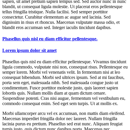
sapien, sit amet pretium sapien tempus sed. Sed auctor nunc in nunc
blandit, ut consequat ligula molestie. Ut placerat eros pellentesque
tellus fringilla tristique. Nulla facilisi. Sed semper porttitor
consectetur. Curabitur elementum ac augue sed lacinia. Sed
dignissim in risus et rhoncus. Maecenas vulputate massa odio, et
blandit eros accumsan sed. Integer iaculis tincidunt dapibus.
Phasellus quis nisl eu diam efficitur pellentesque.
Lorem ipsum dolor sit amet
Phasellus quis nisl eu diam efficitur pellentesque. Vivamus tincidunt
ligula commodo, vulputate nisi non, consequat risus. Pellentesque eu
semper lorem. Morbi vel venenatis velit. In fermentum nisi at leo
consequat bibendum. Morbi sed ultrices ipsum. Sed at mi faucibus,
porta sem eget, malesuada nibh. Sed malesuada congue justo ut
condimentum. Fusce porttitor molestie justo, quis laoreet sapien
lobortis quis. Nullam mollis diam at quam dictum ornare.
Suspendisse potenti. Cras nisi augue, fermentum vel vestibulum eu,
commodo consequat enim. Sed eget sem turpis. Ut at mollis ex.
Morbi ullamcorper arcu vel ex accumsan, non mattis diam eleifend.
Maecenas imperdiet fringilla dolor nec laoreet. Nullam fringilla
lacinia purus eu pretium. Phasellus sed erat nunc. Aliquam feugiat
turpis justo, quis dictum nunc dapibus porta. Maecenas nec