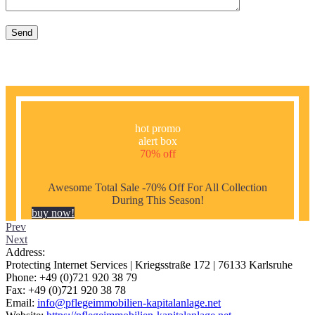
hot promo
alert box
70% off
Awesome Total Sale -70% Off For All Collection
During This Season!
buy now!
Prev
Next
Address:
Protecting Internet Services | Kriegsstraße 172 | 76133 Karlsruhe
Phone: +49 (0)721 920 38 79
Fax: +49 (0)721 920 38 78
Email:
info@pflegeimmobilien-kapitalanlage.net