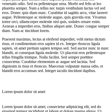
venenatis odio. Sed eu pellentesque urna. Morbi sed felis ut leo
pharetra semper. Nam a tellus nec turpis vestibulum luctus vel sed
eros. Donec quis diam nunc. Curabitur id sagittis arcu, vitae laoreet
augue. Pellentesque ac molestie augue, quis gravida erat. Vivamus
tortor orci, ullamcorper molestie nisl quis, sodales ornare enim.
Aenean a imperdiet eros, finibus aliquet ante. Donec congue semper
diam. Nam ac tincidunt lorem.
Praesent maximus, lectus at eleifend imperdiet, velit metus dictum
risus, et condimentum eros sapien id ex. Integer rhoncus ligula
sapien, sit amet pretium sapien tempus sed. Sed auctor nunc in nunc
blandit, ut consequat ligula molestie. Ut placerat eros pellentesque
tellus fringilla tristique. Nulla facilisi. Sed semper porttitor
consectetur. Curabitur elementum ac augue sed lacinia. Sed
dignissim in risus et rhoncus. Maecenas vulputate massa odio, et
blandit eros accumsan sed. Integer iaculis tincidunt dapibus.
Lorem ipsum dolor sit amet
Lorem ipsum dolor sit amet, consectetur adipisicing elit, sed do
eiusmod tempor incididunt ut labore et dolore magna aliqua. Ut