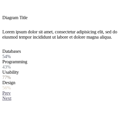
Diagram Title
Lorem ipsum dolor sit amet, consectetur adipisicing elit, sed do
eiusmod tempor incididunt ut labore et dolore magna aliqua.
Databases
54%
Programming
43%
Usability
77%
Design
56%
Prev
Next